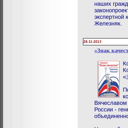
наших гражд
законопроек
экспертной 
Железняк.
28-11-2013
«Знак качес
К
К
«
П
к
Вячеславом
России - ге
объединенно