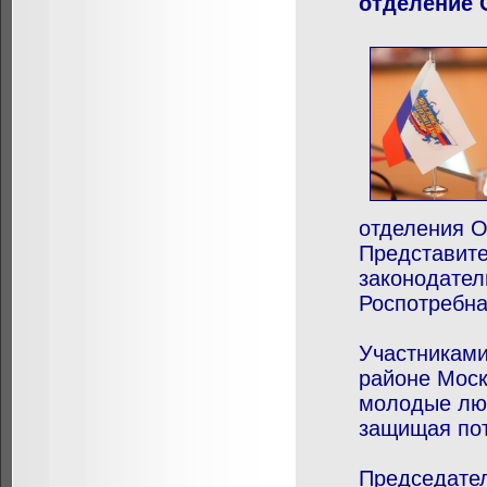
отделение 
отделения О
Представите
законодател
Роспотребна
Участниками
районе Моск
молодые люд
защищая пот
Председате