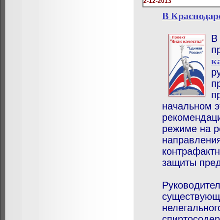
2-12-2013
В Краснодар
В
п
к
р
п
п
начальном эт
рекомендаци
режиме на р
направления
контрафактн
защиты пред
Руководител
существующ
нелегальног
спиртосодер