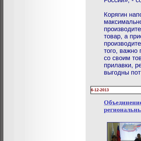
России», - 
Корягин нап
максимальн
производите
товар, а пр
производите
того, важно
со своим то
прилавки, р
выгодны пот
6-12-2013
Объединение
региональны