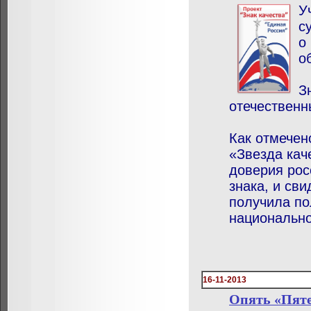
У
с
о
о
З
отечественн
Как отмечен
«Звезда кач
доверия рос
знака, и св
получила по
национально
16-11-2013
Опять «Пяте