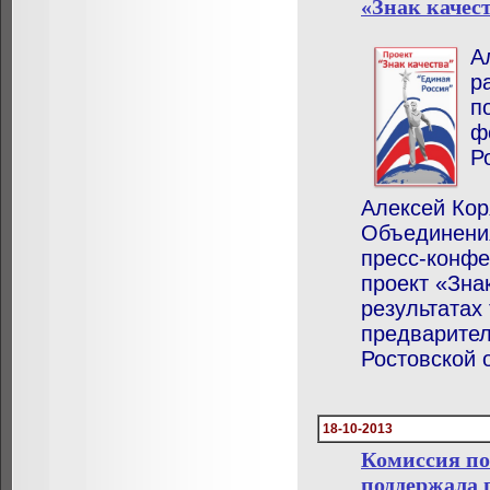
«Знак качес
А
р
п
ф
Р
Алексей Кор
Объединения
пресс-конфе
проект «Знак
результатах
предварител
Ростовской 
18-10-2013
Комиссия по
поддержала 