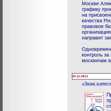
Москве Алек
графику про
на присвоен
качества Ро
правовое бю
организация
направит за
Одновременн
контроль за
москвичам в
25-11-2013
«Знак качест
П
п
с