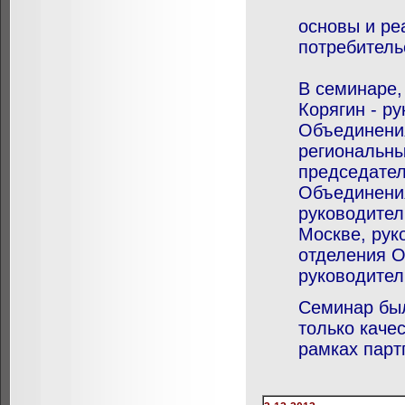
основы и ре
потребитель
В семинаре,
Корягин - р
Объединения
региональны
председател
Объединения
руководител
Москве, рук
отделения О
руководител
Семинар был
только каче
рамках парт