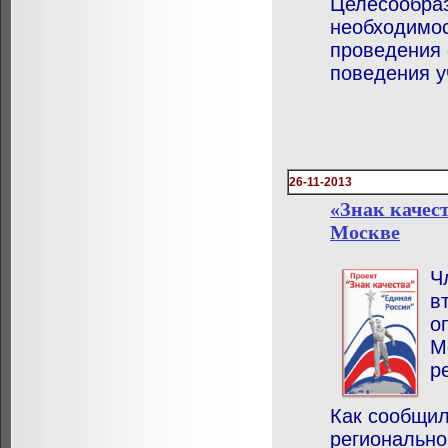
Целесообраз
необходимос
проведения 
поведения у
26-11-2013
«Знак качес
Москве
Ч
в
о
М
р
Как сообщил
регионально