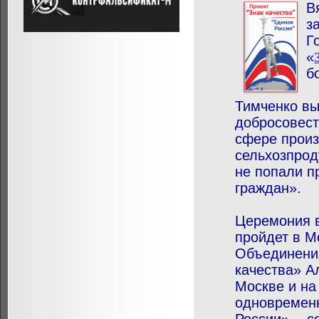
В
з
Г
«
б
Тимченко вы
добросовест
сфере произ
сельхозпрод
не попали п
граждан».
Церемония в
пройдет в М
Объединения
качества» А
Москве и на
одновременн