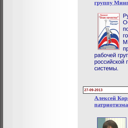
группу Мин
Р
О
п
г
М
п
рабочей гру
российской 
системы.
27-09-2013
Алексей Кор
патриотизма