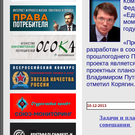
Ком
Фед
«Ед
мом
году
«Пр
разработан в со
прошлогоднего П
проекта является
проектных плано
Владимиром Пути
отметил Корягин
10-12-2013
Задачи и пл
совещании