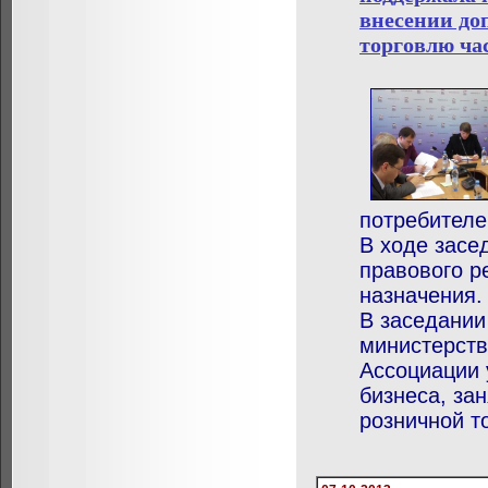
внесении до
торговлю ча
потребителе
В ходе засе
правового р
назначения.
В заседании
министерств
Ассоциации 
бизнеса, за
розничной т