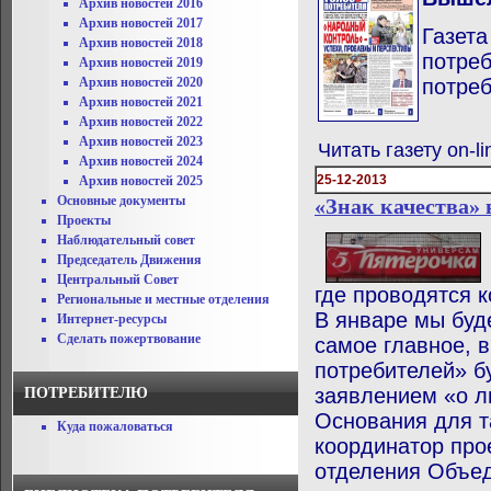
Архив новостей 2016
Архив новостей 2017
Газета
Архив новостей 2018
потреб
Архив новостей 2019
Архив новостей 2020
потреб
Архив новостей 2021
Архив новостей 2022
Архив новостей 2023
Читать газету on-l
Архив новостей 2024
25-12-2013
Архив новостей 2025
Основные документы
«Знак качества» 
Проекты
Наблюдательный совет
Председатель Движения
Центральный Совет
где проводятся 
Региональные и местные отделения
В январе мы буд
Интернет-ресурсы
Сделать пожертвование
самое главное, в
потребителей» б
заявлением «о л
ПОТРЕБИТЕЛЮ
Основания для т
Куда пожаловаться
координатор про
отделения Объед