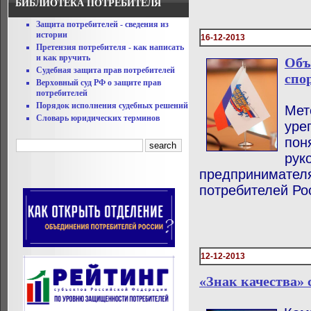
БИБЛИОТЕКА ПОТРЕБИТЕЛЯ
Защита потребителей - сведения из
истории
16-12-2013
Претензия потребителя - как написать
и как вручить
Объ
Судебная защита прав потребителей
спо
Верховный суд РФ о защите прав
потребителей
Порядок исполнения судебных решений
Мет
Словарь юридических терминов
уре
пон
рук
предпринимател
потребителей Р
12-12-2013
«Знак качества» 