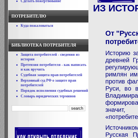
Сделать пожертвование
ИЗ ИСТО
ПОТРЕБИТЕЛЮ
Куда пожаловаться
От "Рус
потребит
БИБЛИОТЕКА ПОТРЕБИТЕЛЯ
Историю з
Защита потребителей - сведения из
древней Г
истории
Претензия потребителя - как написать
регулирующ
и как вручить
римлян им
Судебная защита прав потребителей
против фал
Верховный суд РФ о защите прав
потребителей
Руси, во 
Порядок исполнения судебных решений
Владимира
Словарь юридических терминов
формирова
значит,
«потребите
Источнико
Русская П