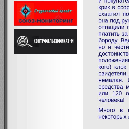
и покупате
крик в ссо
схватил по
она под ру
оттащили п
платить за
бороду. Ве
но и чести
достоинст
положениям
кого) клок
свидетели,
немалая. 
средства 
или 120 о
человека!
Много в и
некоторых