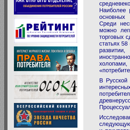
средневек
Наиболее 
основных 
Среди нес
можно лег
торговых с
статьях 58
развитии
иностранн
холопами,
«потребите
В Русской
интересны
потребите
древнер
Процессуал
Исследова
следующую