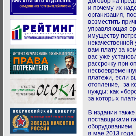
договор на пред
и почему их над
организация, по
возместить прич
управляющая орг
имуществу потре
некачественной 
вам плату за ко
вас уже установ
рассрочку при о
несвоевременную
платежи, если в
отопление, за 
нужды; как «бор
за которых плат
В издании также
поставщиками га
оборудованием,
в мае 2013 года.