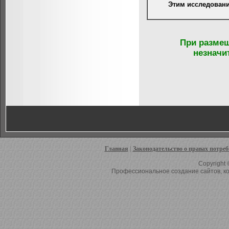
Этим исследован
При размещ
незначи
Главная
|
Законодательство о правах потре
Copyright 
Профессиональное создание сайтов, ко