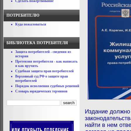
Сделать пожертвование
ПОТРЕБИТЕЛЮ
Куда пожаловаться
БИБЛИОТЕКА ПОТРЕБИТЕЛЯ
Защита потребителей - сведения из
истории
Претензия потребителя - как написать
и как вручить
Судебная защита прав потребителей
Верховный суд РФ о защите прав
потребителей
Порядок исполнения судебных решений
Словарь юридических терминов
Издание должно 
законодательств
найти в нем отв