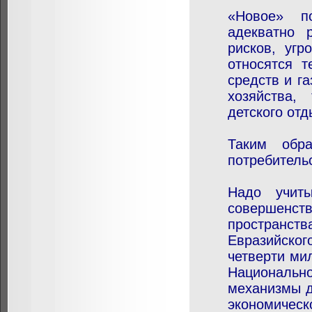
«Новое» по
адекватно 
рисков, уг
относятся т
средств и г
хозяйства,
детского отд
Таким обра
потребитель
Надо учиты
совершенс
пространств
Евразийско
четверти ми
Национальн
механизмы д
экономическ