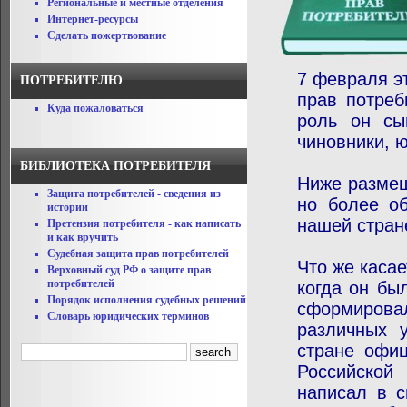
Региональные и местные отделения
Интернет-ресурсы
Сделать пожертвование
7 февраля э
ПОТРЕБИТЕЛЮ
прав потреб
Куда пожаловаться
роль он сы
чиновники, 
БИБЛИОТЕКА ПОТРЕБИТЕЛЯ
Ниже размещ
Защита потребителей - сведения из
но более о
истории
нашей стран
Претензия потребителя - как написать
и как вручить
Судебная защита прав потребителей
Что же каса
Верховный суд РФ о защите прав
потребителей
когда он бы
Порядок исполнения судебных решений
сформирова
Словарь юридических терминов
различных 
стране офи
Российской
написал в 