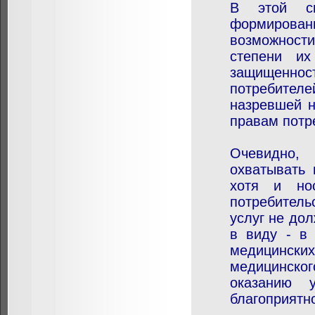
В этой св
формирован
возможност
степени их
защищеннос
потребителе
назревшей н
правам потр
Очевидно,
охватывать 
хотя и нос
потребитель
услуг не до
в виду - в 
медицинск
медицинског
оказанию у
благоприятн