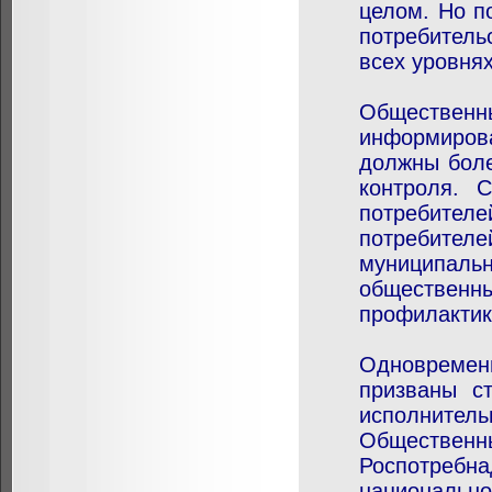
целом. Но п
потребитель
всех уровня
Общественн
информиров
должны боле
контроля. 
потребите
потребител
муниципаль
общественн
профилактик
Одновремен
призваны с
исполнитель
Общественны
Роспотребна
национальн