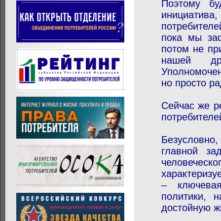
Поэтому бу
инициатива,
потребителе
пока мы за
потом не пр
нашей др
Уполномочен
но просто ра
Сейчас же р
потребителе
Безусловно,
главной за
человеческо
характеризу
– ключевая
политики, 
достойную ж