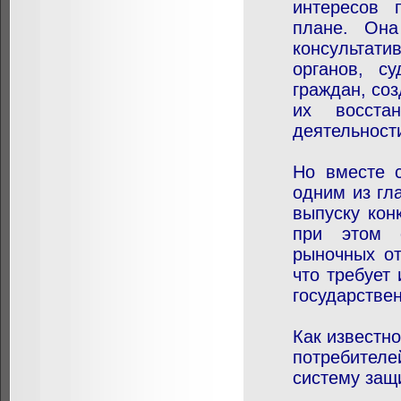
интересов 
плане. Он
консультат
органов, с
граждан, со
их восста
деятельност
Но вместе с
одним из гл
выпуску кон
при этом о
рыночных от
что требует
государстве
Как известн
потребител
систему защ