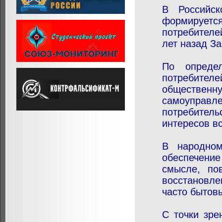
В Российск
формируетс
потребителе
лет назад З
По опреде
потребителе
общественну
самоуправл
потребитель
интересов в
В народном
обеспечение
смысле, по
восстановл
часто бытов
С точки зре