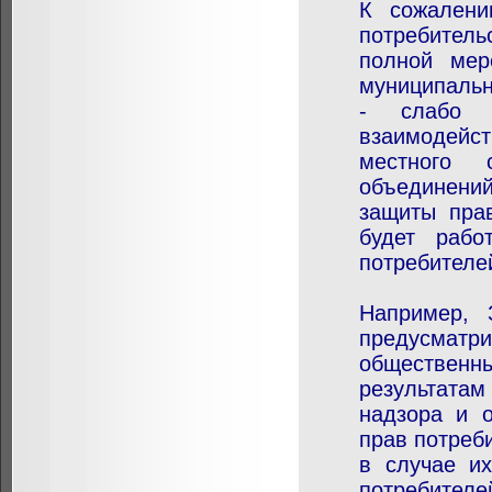
К сожалени
потребитель
полной мер
муниципальн
- слабо з
взаимодейс
местного с
объединени
защиты прав
будет рабо
потребителе
Например, 
предусматр
общественн
результата
надзора и 
прав потреб
в случае и
потребителе