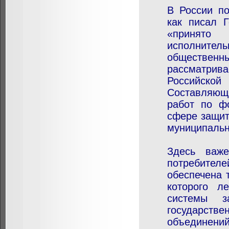
В России по
как писал Г
«принято 
исполнител
общественн
рассматри
Российско
Составляющ
работ по ф
сфере защит
муниципальн
Здесь важ
потребител
обеспечена 
которого л
системы з
государстве
объединений