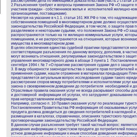
рассмотрению дела по имеющимся доказательствам (часть 2 статьи 15
2.Разъяснения требуют и вопросы применения Закона РФ «О защите п
участием граждан - собственников жилья и исполнителей жилищно-ко
организациями, поставщиками).
Несмотря на указание в ч.1.1. статьи 161 ЖК РФ о том, что надлежащ
собственников помещений в многоквартирном доме должно осуществля
законодательства Российской Федерации, в том числе, о защите прав 
разделяемое и некоторыми судьями, что положения Закона РФ «О защ
распространяются только на те жилищно-коммунальные услуги, котор
помещением, и не распространяются на отношения, которые возникаю
имущества в многоквартирном доме.
В целях обеспечения единства судебной практики представляется не
соответствующие разъяснения по данному вопросу, дополнив, в частно
могут возникать отношения, регулируемые законодательством о защит
управления многоквартирного дома в абзаце 3 пункта 1 Постановлени
сентября 1994 г. № 7 «О практике рассмотрения судами дел о защите 
3. В виду обширности законодательства о защите прав потребителей н
применения судами, нашли отражение в материалах предыдущих Плен
представляется актуальным вопрос исследования судами такого юриди
рассмотрении споров между потребителями и исполнителями услуг ка
закона о своевременном доведении до потребителя необходимой и до
Отраслевые правила оказания услуг не всегда раскрывают способы д
и достоверной информации об услугах, что затрудняет доказывание 
прав непредставлением информации.
Например, согласно п. 10 Правил оказания услуг по реализации турист
Постановлением Правительства РФ информация об оказываемых услуг
продукта должна доводиться до сведения потребителей в наглядной и
размещения в каталогах, справочниках, описаниях туристского продукт
противоречащими законодательству Российской Федерации.
В данном случае разъяснения требует такой частный вопрос: являетс
доведения информации о туристском продукте до потребителей показ
устное доведение информации к иным способам доведения информаци