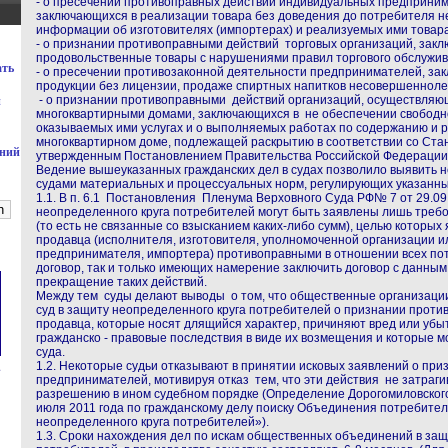
- о пресечении противоправных действий индивидуальных предпринима
заключающихся в реализации товара без доведения до потребителя н
информации об изготовителях (импортерах) и реализуемых ими товара
- о признании противоправными действий торговых организаций, зак
продовольственные товары с нарушениями правил торгового обслужи
ать
- о пресечении противозаконной деятельности предпринимателей, за
продукции без лицензии, продаже спиртных напитков несовершенноле
- о признании противоправными действий организаций, осуществляю
й
многоквартирными домами, заключающихся в не обеспечении свободн
оказываемых ими услугах и о выполняемых работах по содержанию и 
многоквартирном доме, подлежащей раскрытию в соответствии со Ст
ений
утвержденным Постановлением Правительства Российской Федерации о
Ведение вышеуказанных гражданских дел в судах позволило выявить 
судами материальных и процессуальных норм, регулирующих указанн
1.1. В п. 6.1 Постановления Пленума Верховного Суда РФ№ 7 от 29.09.
неопределенного круга потребителей могут быть заявлены лишь треб
(то есть не связанные со взысканием каких-либо сумм), целью которых
продавца (исполнителя, изготовителя, уполномоченной организации 
предпринимателя, импортера) противоправными в отношении всех пот
договор, так и только имеющих намерение заключить договор с данны
прекращение таких действий.
Между тем суды делают выводы о том, что общественные организаци
суд в защиту неопределенного круга потребителей о признании проти
продавца, которые носят длящийся характер, причиняют вред или убытк
гражданско - правовые последствия в виде их возмещения и которые 
суда.
1.2. Некоторые судьи отказывают в принятии исковых заявлений о пр
предпринимателей, мотивируя отказ тем, что эти действия не затраг
разрешению в ином судебном порядке (Определение Дорогомиловского
июля 2011 года по гражданскому делу поиску Объединения потребител
неопределенного круга потребителей»).
1.3. Сроки нахождения дел по искам общественных объединений в защ