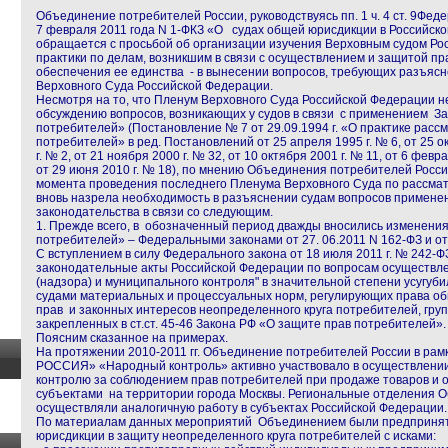
Объединение потребителей России, руководствуясь пп. 1 ч. 4 ст. 9
Феде
7 февраля 2011 года N 1-ФКЗ «О судах общей юрисдикции в Российской
обращается с просьбой об организации изучения Верховным судом Ро
практики по делам, возникшим в связи с осуществлением и защитой пр
обеспечения ее единства - в вынесении вопросов, требующих разъяс
Верховного Суда Российской Федерации.
Несмотря на то, что Пленум Верховного Суда Российской Федерации н
обсуждению вопросов, возникающих у судов в связи с применением З
потребителей» (Постановление № 7 от 29.09.1994 г. «О практике расс
потребителей» в ред. Постановлений от 25 апреля 1995 г. № 6, от 25 ок
г. № 2, от 21 ноября 2000 г. № 32, от 10 октября 2001 г. № 11, от 6 февра
от 29 июня 2010 г. № 18), по мнению Объединения потребителей Росси
момента проведения последнего Пленума Верховного Суда по рассматр
вновь назрела необходимость в разъяснении судам вопросов примене
законодательства в связи со следующим.
1. Прежде всего, в обозначенный период дважды вносились изменения
потребителей» – Федеральными законами от 27. 06.2011 N 162-ФЗ и от 
С вступлением в силу Федерального закона от 18 июля 2011 г. № 242-
законодательные акты Российской Федерации по вопросам осуществле
(надзора) и муниципального контроля" в значительной степени усугуб
судами материальных и процессуальных норм, регулирующих права о
прав и законных интересов неопределенного круга потребителей, груп
закрепленных в ст.ст. 45-46 Закона РФ «О защите прав потребителей».
Поясним сказанное на примерах.
На протяжении 2010-2011 гг. Объединение потребителей России в ра
РОССИЯ» «Народный контроль» активно участвовало в осуществлени
контролю за соблюдением прав потребителей при продаже товаров и 
субъектами на территории города Москвы. Региональные отделения 
осуществляли аналогичную работу в субъектах Российской Федерации.
По материалам данных мероприятий Объединением были предприня
юрисдикции в защиту неопределенного круга потребителей с исками: