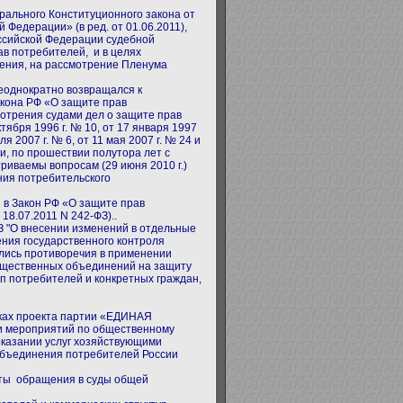
рального Конституционного закона от
 Федерации» (в ред. от 01.06.2011),
ссийской Федерации судебной
ав потребителей, и в целях
нения, на рассмотрение Пленума
еоднократно возвращался к
акона РФ «О защите прав
мотрения судами дел о защите прав
тября 1996 г. № 10, от 17 января 1997
ля 2007 г. № 6, от 11 мая 2007 г. № 24 и
и, по прошествии полутора лет с
иваемы вопросам (29 июня 2010 г.)
ния потребительского
 в Закон РФ «О защите прав
18.07.2011 N 242-ФЗ)..
ФЗ "О внесении изменений в отдельные
ния государственного контроля
ились противоречия в применении
бщественных объединений на защиту
п потребителей и конкретных граждан,
мках проекта партии «ЕДИНАЯ
и мероприятий по общественному
оказании услуг хозяйствующими
Объединения потребителей России
ты обращения в суды общей