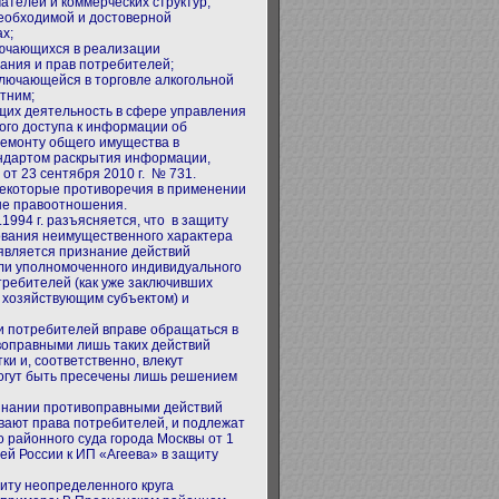
телей и коммерческих структур,
еобходимой и достоверной
х;
лючающихся в реализации
вания и прав потребителей;
ключающейся в торговле алкогольной
тним;
щих деятельность в сфере управления
ого доступа к информации об
ремонту общего имущества в
андартом раскрытия информации,
т 23 сентября 2010 г. № 731.
некоторые противоречия в применении
ые правоотношения.
1994 г. разъясняется, что в защиту
ования неимущественного характера
 является признание действий
или уполномоченного индивидуального
ребителей (как уже заключивших
м хозяйствующим субъектом) и
и потребителей вправе обращаться в
воправными лишь таких действий
и и, соответственно, влекут
могут быть пресечены лишь решением
изнании противоправными действий
ивают права потребителей, и подлежат
 районного суда города Москвы от 1
ей России к ИП «Агеева» в защиту
иту неопределенного круга