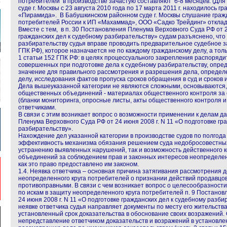
потребителей в производстве зачастую составляют 6-8 месяцев. (Дл
суде г. Москвы с 23 августа 2010 года по 17 марта 2011 г. находилось г
«Пирамида». В Бабушкинском районном суде г. Москвы слушание граж
потребителей России к ИП «Махаммад», ООО «Садко Трейдинг» отклад
Вместе с тем, в п. 30 Постановления Пленума Верховного Суда РФ от 2
гражданских дел к судебному разбирательству» судам разъяснено, что 
разбирательству судья вправе проводить предварительное судебное за
ГПК РФ), которое назначается не по каждому гражданскому делу, а тол
1 статьи 152 ГПК РФ: в целях процессуального закрепления распоряди
совершенных при подготовке дела к судебному разбирательству, опре
значение для правильного рассмотрения и разрешения дела, определ
делу, исследования фактов пропуска сроков обращения в суд и сроков 
Дела вышеуказанной категории не являются сложными, основываются, 
общественных объединений - материалах общественного контроля за
(бланки мониторинга, опросные листы, акты общественного контроля и 
ответчиками.
В связи с этим возникает вопрос о возможности применении к делам д
Пленума Верховного Суда РФ от 24 июня 2008 г. N 11 «О подготовке гр
разбирательству».
Нахождение дел указанной категории в производстве судов по полгода (
эффективность механизма обязания решением суда недобросовестных
устранению выявленных нарушений, так и возможность действенного 
объединений за соблюдением прав и законных интересов неопределенн
как это право предоставлено им законом.
1.4. Неявка ответчика – основная причина затягивания рассмотрения д
неопределенного круга потребителей о признании действий продавцов
противоправными. В связи с чем возникает вопрос о целесообразност
по искам в защиту неопределенного круга потребителей п. 9 Постано
24 июня 2008 г. N 11 «О подготовке гражданских дел к судебному разби
неявке ответчика судья направляет документы по месту его жительства
установленный срок доказательства в обоснование своих возражений. 
непредставление ответчиком доказательств и возражений в установле