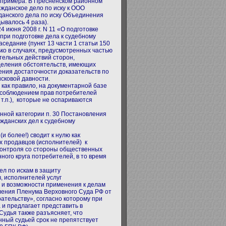
я примера: В Пресненском районном
ражданское дело по иску к ООО
данского дела по иску Объединения
ывалось 4 раза).
4 июня 2008 г. N 11 «О подготовке
при подготовке дела к судебному
седание (пункт 13 части 1 статьи 150
ько в случаях, предусмотренных частью
тельных действий сторон,
деления обстоятельств, имеющих
ения достаточности доказательств по
исковой давности.
как правило, на документарной базе
 соблюдением прав потребителей
т.п.), которые не оспариваются
анной категории п. 30 Постановления
ажданских дел к судебному
и более!) сводит к нулю как
 продавцов (исполнителей) к
контроля со стороны общественных
ого круга потребителей, в то время
ел по искам в защиту
, исполнителей услуг
и и возможности применения к делам
вления Пленума Верховного Суда РФ от
рательству», согласно которому при
 и предлагает представить в
Судья также разъясняет, что
нный судьей срок не препятствует