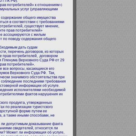
0 ГПК РФ).
рав потребителей» к отношениям с
ммунальных услуг (управляющими
ее содержание общего имущества
ться в соответствии с требованиями
потребителей, существует мнение,
ите прав потребителей»
ые ассоциируются с жилым
т по поводу содержания общего
обходимым дать судам
сти, перечень договоров, из которых
е прав потребителей, договором
я Пленума Верховного Суда РФ от 29
прав потребителей».
е все вопросы, касающиеся его
умов Верховного Суда РФ. Так,
чески значимого обстоятельства при
к соблюдение последними требования
стоверной информации об услуге.
оведения исполнителями необходимой
потребителями фактов нарушения их
ского продукта, утвержденных
ах по реализации туристского
 доступной форме путем ее
а, а также иными способами, не
я ли допустимым доказывание факта
аниями свидетелей, относится ли
и? Может ли информация об услуге,