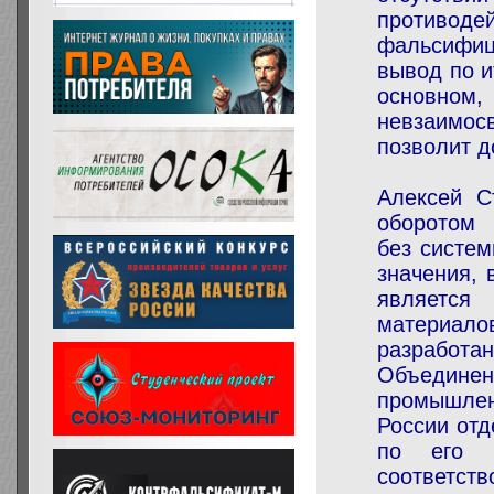
противо
фальсифиц
вывод по и
основно
невзаимос
позволит д
Алексей С
оборотом 
без систем
значения, 
является
материал
разработа
Объединен
промышлен
России отд
по его м
соответств