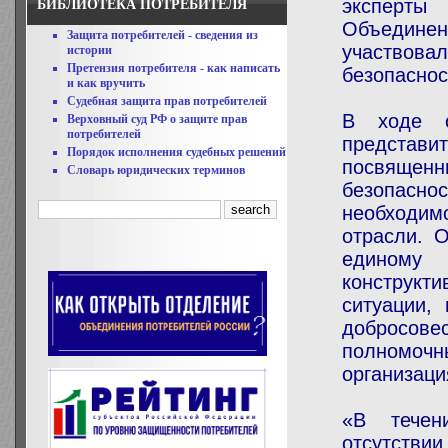
эксперты
БИБЛИОТЕКА ПОТРЕБИТЕЛЯ
Объедине
Защита потребителей - сведения из
участвова
истории
Претензия потребителя - как написать
безопаснос
и как вручить
Судебная защита прав потребителей
В ходе о
Верховный суд РФ о защите прав
потребителей
представ
Порядок исполнения судебных решений
посвящен
Словарь юридических терминов
безопас
необходим
отрасли. 
единому
конструк
ситуации,
добросове
полномоч
организаци
«В течен
отсутствии