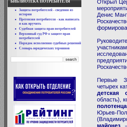
Открыл Це
БИБЛИОТЕКА ПОТРЕБИТЕЛЯ
мероприят
Защита потребителей - сведения из
Денис Мант
истории
Претензия потребителя - как написать
Роскачеств
и как вручить
формирова
Судебная защита прав потребителей
Верховный суд РФ о защите прав
потребителей
Руководит
Порядок исполнения судебных решений
участник
Словарь юридических терминов
исследова
предприят
Роскачеств
Первые З
четырех ка
детская
область), 
полотенц
Юрьев-Пол
(Владимирс
майонез