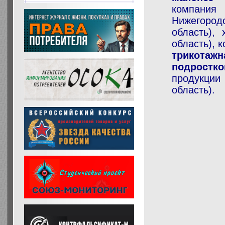
компани
Нижегород
область),
область), 
трикотаж
подрост
продукци
область).