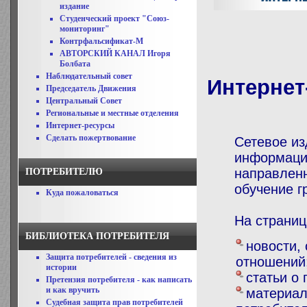
издание
Студенческий проект "Союз-
мониторинг"
Контрфальсификат-М
АВТОРСКИЙ КАНАЛ Игоря
Болбата
Наблюдательный совет
Интерне
Председатель Движения
Центральный Совет
Региональные и местные отделения
Интернет-ресурсы
Сделать пожертвование
Сетевое и
информацио
направлен
ПОТРЕБИТЕЛЮ
обучение 
Куда пожаловаться
На страниц
БИБЛИОТЕКА ПОТРЕБИТЕЛЯ
новости,
Защита потребителей - сведения из
отношений
истории
статьи о
Претензия потребителя - как написать
и как вручить
материал
Судебная защита прав потребителей