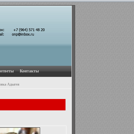
 ответы
Контакты
лика Адыгея