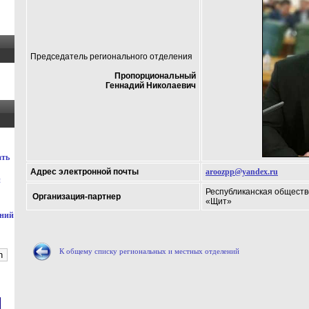
Председатель регионального отделения
Пропорциональный
Геннадий Николаевич
ать
Адрес электронной почты
aroozpp@yandex.ru
й
Республиканская общест
Организация-партнер
«Щит»
ений
К общему списку региональных и местных отделений