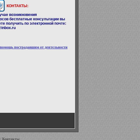
КОНТАКТЫ:
учае возникновения
росов
бесплатные консультации
вы
те получить по электронной почте:
inbox.ru
 помощь пострадавшим от деятельности
|
Контакты