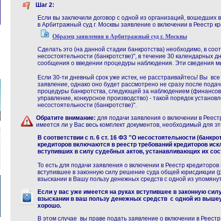
Шаг 2:
Если вы заключили договор с одной из организаций, вошедших в 
в Арбитражный суд г. Москвы заявление о включении в Реестр к
Образец заявления в Арбитражный суд г. Москвы
Сделать это (на данной стадии банкротства) необходимо, в соотве
несостоятельности (банкротстве)", в течение 30 календарных д
сообщения о введении процедуры наблюдения. Эти сведения м
Если 30-ти дневный срок уже истек, не расстраивайтесь! Вы вс
заявление, однако оно будет рассмотрено не сразу после подач
процедуры банкротства, следующей за наблюдением (финансов
управление, конкурсное производство) - такой порядок установ
несостоятельности (банкротстве)"
.
Обратите внимание:
для подачи заявления о включении в Реес
имеется ли у Вас весь комплект документов, необходимый для эт
В соответствии с п. 6 ст. 16 ФЗ "О несостоятельности (банкро
кредиторов включаются в реестр требований кредиторов ис
вступивших в силу судебных актов, устанавливающих их сост
То есть для
подачи заявления о включении в Реестр кредиторов
вступившее в законную силу решение суда общей юрисдикции (ра
взыскании
в Вашу пользу денежных средств
с одной из упомяну
Если у вас уже имеется на руках вступившее в законную си
взыскании в ваш пользу денежных средств с одной из выше
хорошо.
В этом случае
вы праве подать заявление о включении в Реестр