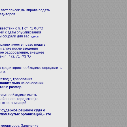
этот список, вы вправе подать
редиторов.
тствии с п. 1 ст. 71 ФЗ "О
ней с даты опубликования
ы собрали для вас
здесь
.
е равно имеете право подать
и а уже после введения
ое оздоровление, внешнее
лен
п. 7 ст. 71 ФЗ "О
тр кредиторов необходимо определить
ого.
тстве)", требования
ключительно на основании
ав и размер.
вам необходимо иметь
йонного, городского) о
тых организаций.
лу судебное решение суда
о
упомянутых организаций,
- это
 кредиторов. Заявление