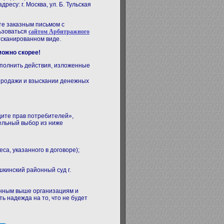
есу: г. Москва, ул. Б. Тульская
чте заказным письмом с
льзоваться
сайтом Арбитражного
отсканированном виде.
можно скорее!
ыполнить действия, изложенные
продажи и взыскании денежных
ащите прав потребителей»,
ельный выбор из ниже
са, указанного в договоре);
кинский районный суд г.
занным выше организациям и
ть надежда на то, что
не будет