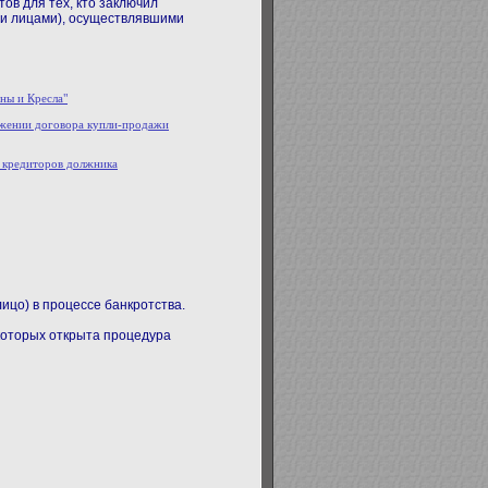
в для тех, кто заключил
ми лицами), осуществлявшими
ны и Кресла"
оржении договора купли-продажи
й кредиторов должника
ицо) в процессе банкротства.
которых открыта процедура