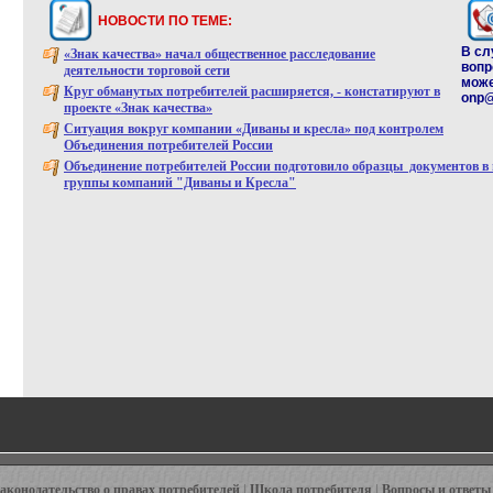
НОВОСТИ ПО ТЕМЕ:
В сл
«Знак качества» начал общественное расследование
воп
деятельности торговой сети
може
Круг обманутых потребителей расширяется, - констатируют в
onp@
проекте «Знак качества»
Ситуация вокруг компании «Диваны и кресла» под контролем
Объединения потребителей России
Объединение потребителей России подготовило образцы документов в
группы компаний "Диваны и Кресла"
аконодательство о правах потребителей
|
Школа потребителя
|
Вопросы и ответы