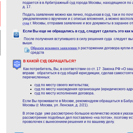
подается в в Арбитражный суд города Москвы, находящиеся по адр
д. 17.
Подать заявление можно как лично, подъехав в суд, так и по по
уведомлением о вручении и с описью вложения, а можно воспо
суда
г. Москвы, отправив заявление и все документы в заранее 
Если Вы еще не обращались в суд, следует сделать это как 
После получения вступившего в силу решения суда следует в
выше.
Образец искового заявления
о расторжении договора купли-
средств
В КАКОЙ СУД ОБРАЩАТЬСЯ?
Как потребитель, Вы, в соответствии со ст. 17 Закона РФ «О з
вправе обратиться в суд общей юрисдикции, сделав самостоят
перечисленных:
суд по месту своего жительства;
суд по месту нахождения организации (юридического адре
суд по месту исполнения договора.
Если Вы проживаете в Москве, рекомендуем обращаться в Бабуш
Москвы (г. Москва, ул. Ленская, д. 2/21).
В этом суде уже рассмотрено большое количество исков к ука
рассмотрение подобных дел поставлено «на поток», поэтому
ес
проволочек с вынесением решения и по вашему делу.