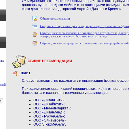
Объединение потребителей России разработало пакет документо
договоры купли-продажи мебели с организациями (юридически
свою деятельность под торговой маркой «Диваны и Кресла».
Общие рекомендации
Сведения об организациях, входящих в группу компаний "Дива
Образец искового заявления о защите прав потребителя, раст
товара, взыскании неустойки, морального вреда
Образец заявления кредитора о включении в реестр требовани
ать
ОБЩИЕ
РЕКОМЕНДАЦИИ
й
Шаг 1:
Следует выяснить, не находится ли организация (юридическое л
ений
Приводим cписок организаций (юридических лиц), в отношении 
банкротства и назначены временные управляющие:
ООО «ДиванСити»;
ООО «Дизайнхит»;
ООО «Мебельмаркет»;
ООО «Диванленд»;
ООО «Русмебель»;
ООО «Элитмебель»;
ООО "ЛюксМебель".