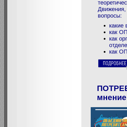
теоретич
Движения
вопросы:
какие 
как О
как ор
отделе
как ОП
ПОТРЕ
мнение