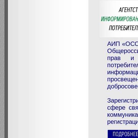
АИП «ОСО
Общеросс
прав и 
потреби
информа
просвеще
добросове
Зарегист
сфере свя
коммуник
регистрац