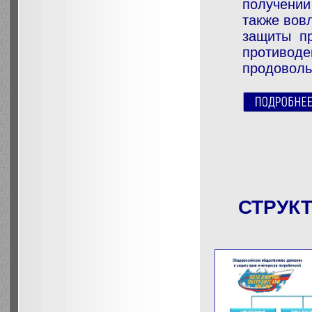
получении
также вов
защиты пр
противод
продоволь
СТРУК