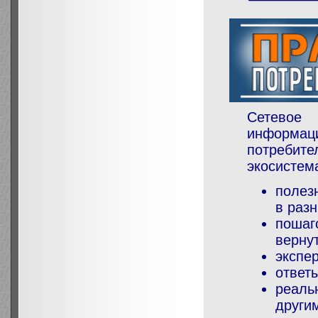
Сетево
информац
потребит
экосистем
полез
в раз
пошаг
вернут
экспе
ответ
реаль
други