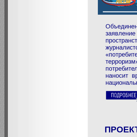
Объедине
заявлени
пространст
журнали
«потребит
терроризм
потребите
наносит в
националь
ПРОЕК