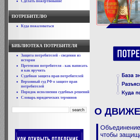
Сделать пожертвование
ПОТРЕБИТЕЛЮ
Куда пожаловаться
БИБЛИОТЕКА ПОТРЕБИТЕЛЯ
Защита потребителей - сведения из
истории
Претензия потребителя - как написать
и как вручить
Судебная защита прав потребителей
Верховный суд РФ о защите прав
потребителей
Порядок исполнения судебных решений
Словарь юридических терминов
О ДВИЖ
Объединение
чтобы защища