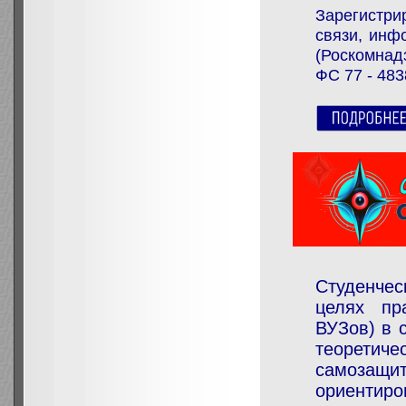
Зарегистри
связи, инф
(Роскомнадз
ФС 77 - 483
Студенчес
целях пр
ВУЗов) в 
теоретич
самозащит
ориенти