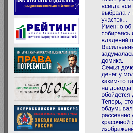
всегда все
выбрала и 
участок...
Именно об 
собираясь 
владений п
Васильевны
задумалась
домика.
Семья доче
денег у мо
каким-то т
на доводы 
обойдется
Теперь, ст
обдумывал
рассеянно 
красочной 
изображени