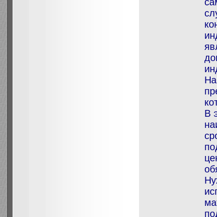
са
сл
ко
ин
яв
до
ин
На
пр
ко
В 
на
ср
по
це
об
Ну
ис
ма
по