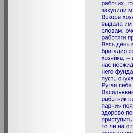
рабочих, г
закупили м
Вскоре хоз
выдала им 
словам, оч
работяги п
Весь день 
бригадир с
хозяйка, –
нас неожид
него фунда
пусть очух
Ругая себя
Васильевна
работник п
парни» поя
здорово п
приступить
то ли на о