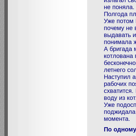
излагал св
не поняла.
Полгода пл
Уже потом 
почему не 
выдавать и
понимала же
А бригада 
котлована 
бесконечно
летнего со
Наступил а
рабочих по
схватится.
воду из ко
Уже подосп
поджидала 
момента.
По одному