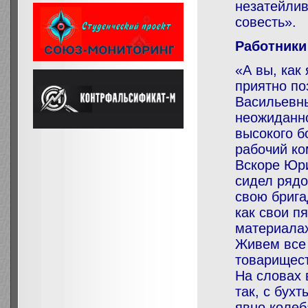
незатейлив
совесть».
Работники
«А вы, как
приятно по
Васильевны
неожиданно
высокого б
рабочий ко
Вскоре Юри
сидел рядо
свою брига
как свои п
материалах
Живем все 
товарищест
На словах 
так, с бух
явно колеб