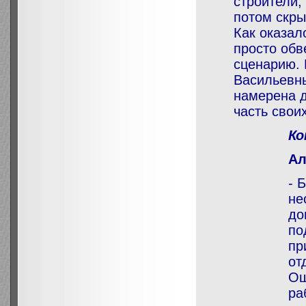
строители,
потом скры
Как оказал
просто обв
сценарию. 
Васильевны
намерена д
часть своих
Ко
Ал
- 
не
до
по
пр
от
Ош
ра