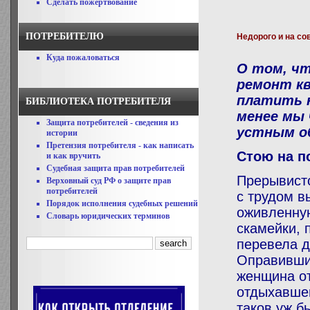
Сделать пожертвование
ПОТРЕБИТЕЛЮ
Недорого и на со
Куда пожаловаться
О том, чт
ремонт к
платить н
БИБЛИОТЕКА ПОТРЕБИТЕЛЯ
менее мы 
Защита потребителей - сведения из
устным об
истории
Претензия потребителя - как написать
Стою на п
и как вручить
Судебная защита прав потребителей
Прерывисто
Верховный суд РФ о защите прав
потребителей
с трудом в
Порядок исполнения судебных решений
оживленную
Словарь юридических терминов
скамейки, 
перевела д
Оправившис
женщина от
отдыхавшег
таков уж б