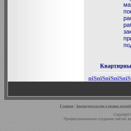
ма
по
ра
ра
за
пр
по
Квартирны
пїЅпїЅпїЅпїЅпїЅ
Главная
|
Законодательство о правах потре
Copyright 
Профессиональное создание сайтов, ко