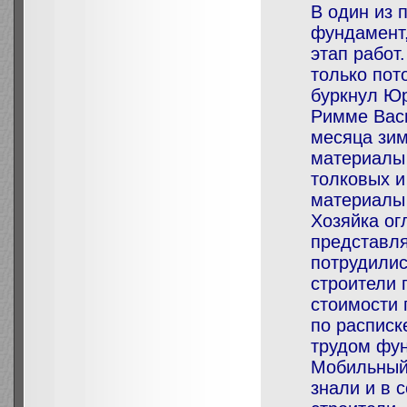
В один из 
фундамент,
этап работ
только пот
буркнул Юр
Римме Васи
месяца зим
материалы 
толковых и
материалы
Хозяйка ог
представля
потрудилис
строители 
стоимости 
по расписк
трудом фу
Мобильный 
знали и в 