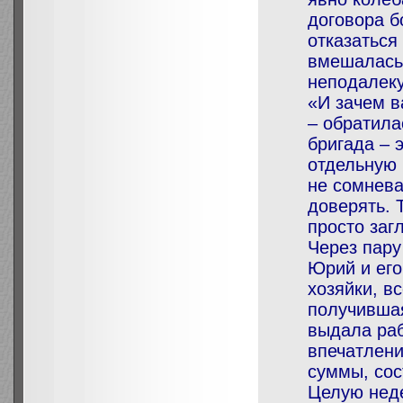
договора б
отказаться
вмешалась
неподалеку
«И зачем в
– обратила
бригада – 
отдельную 
не сомнева
доверять. 
просто заг
Через пару
Юрий и его
хозяйки, в
получившая
выдала раб
впечатлени
суммы, со
Целую нед